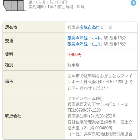
敷：0ヶ月｜礼：0万円
契約期間：1年/引渡し時期：即時
所在地
兵庫県
宝塚市
高司
１丁目
阪急今津線
「
小林
」駅 徒歩13分
交通
阪急今津線
「
仁川
」駅 徒歩18分
賃料
9,460円
種別
駐車場
宝塚市で駐車場をお探しならファイ
備考
ンホーム株式会社0798-57-1220まで
お問い合わせください。
ファインホーム(株)
兵庫県西宮市下大市東町１７－２
TEL:0798-57-1220
取扱会社
兵庫県知事 (3) 第204252号
賃貸住宅管理業者登録番号 国土交
通大臣（2）第 000480号
（一社）兵庫県宅地建物取引業協会