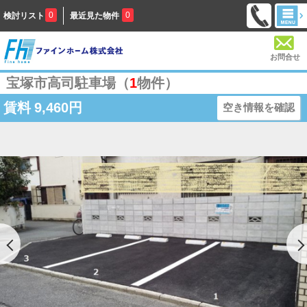
0
0
検討リスト
最近見た物件
お問合せ
宝塚市高司駐車場（
1
物件）
賃料
9,460円
空き情報を確認