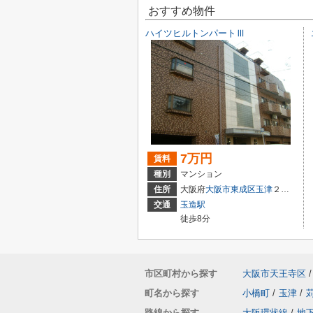
おすすめ物件
ハイツヒルトンパートⅢ
7万円
賃料
種別
マンション
住所
大阪府
大阪市東成区
玉津
２丁目
交通
玉造駅
徒歩8分
市区町村から探す
大阪市天王寺区
/
町名から探す
小橋町
/
玉津
/
路線から探す
大阪環状線
/
地