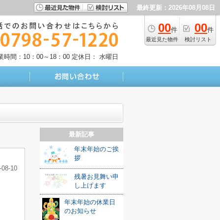
最終更新：2026年08月08日
00
00
件
件
最近見た物件
検討リスト
業時間：10：00～18：00
定休日： 水曜日
最新記事
年末年始のご挨
拶
-08-10
残暑お見舞い申
し上げます
年末年始の休業日
のお知らせ