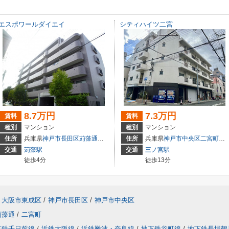
エスポワールダイエイ
シティハイツ二宮
8.7万円
7.3万円
賃料
賃料
種別
マンション
種別
マンション
住所
兵庫県
神戸市長田区
苅藻通
４丁目1-3
住所
兵庫県
神戸市中央区
二宮町
２
交通
苅藻駅
交通
三ノ宮駅
徒歩4分
徒歩13分
大阪市東成区
/
神戸市長田区
/
神戸市中央区
苅藻通
/
二宮町
下鉄千日前線
/
近鉄大阪線
/
近鉄難波・奈良線
/
地下鉄谷町線
/
地下鉄長堀鶴