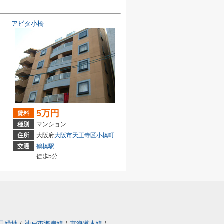
アビタ小橋
5万円
賃料
種別
マンション
丁目
住所
大阪府
大阪市天王寺区
小橋町
交通
鶴橋駅
徒歩5分
見緑地
/
神戸市海岸線
/
東海道本線
/