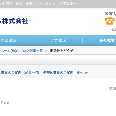
社】西宮・芦屋・東灘エリアを中心とした不動産サイト
営
ホーム(株)のブログ記事一覧
>
夏気分をどうぞ
記事一覧
休業日のご案内
冬季休業日のご案内｜次へ ≫
2015
て
てます