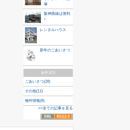
塚
阪神路線は便利
♪
レンタルハウス
新年のごあいさつ
カテゴリ
ごあいさつ(28)
その他(11)
物件情報(8)
>>全ての記事を見る
XML
RSS2.0