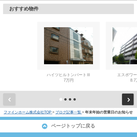
おすすめ物件
ハイツヒルトンパートⅢ
エスポワー
7万円
8.
ファインホーム株式会社TOP
>
ブログ記事一覧
>
年末年始の営業日のお知らせ
ページトップに戻る