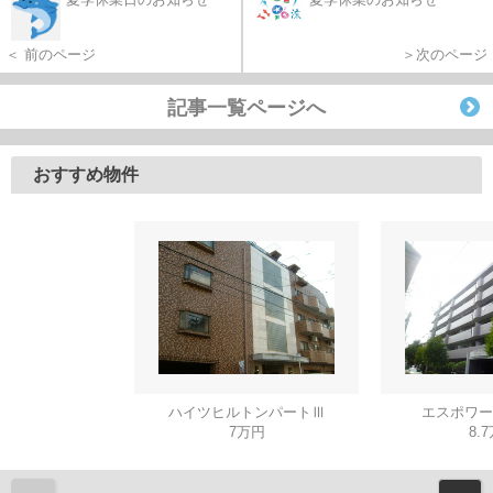
＜ 前のページ
＞次のページ
記事一覧ページへ
おすすめ物件
ハイツヒルトンパートⅢ
エスポワー
7万円
8.