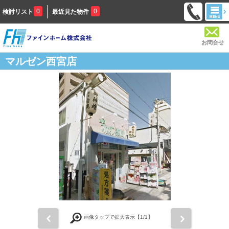
0
0
検討リスト
最近見た物件
お問合せ
マルゼン西宮店
前
次
画像タップで拡大表示【
1
/1】