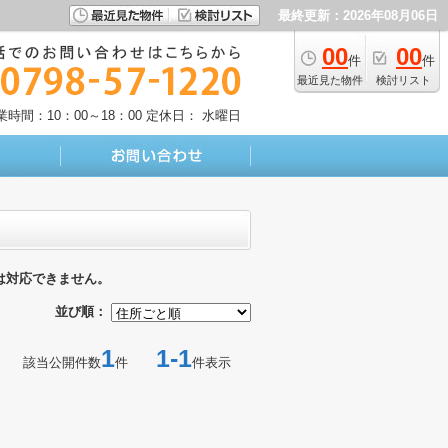
最終更新：2026年08月06日
00
00
件
件
最近見た物件
検討リスト
業時間：10：00～18：00
定休日： 水曜日
は対応できません。
並び順：
1
1-1
該当公開件数
件
件表示