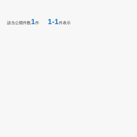
1
1-1
該当公開件数
件
件表示