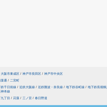
大阪市東成区
/
神戸市長田区
/
神戸市中央区
苅藻通
/
二宮町
下鉄千日前線
/
近鉄大阪線
/
近鉄難波・奈良線
/
地下鉄谷町線
/
地下鉄長堀鶴
阪神本線
町九丁目
/
苅藻
/
三ノ宮
/
春日野道