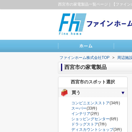
ファインホーム株式会社TOP
>
周辺施
西宮市の家電製品
西宮市のスポット選択
買う
コンビニエンスストア
(34件)
スーパー
(33件)
インテリア
(2件)
ショッピングセンター
(6件)
ドラッグストア
(7件)
ディスカウントショップ
(3件)