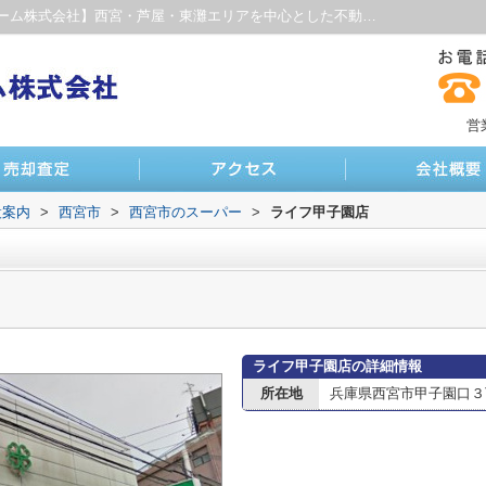
ライフ甲子園店情報ページ｜【ファインホーム株式会社】西宮・芦屋・東灘エリアを中心とした不動産サイト
営
設案内
>
西宮市
>
西宮市のスーパー
>
ライフ甲子園店
ライフ甲子園店の詳細情報
所在地
兵庫県西宮市甲子園口３