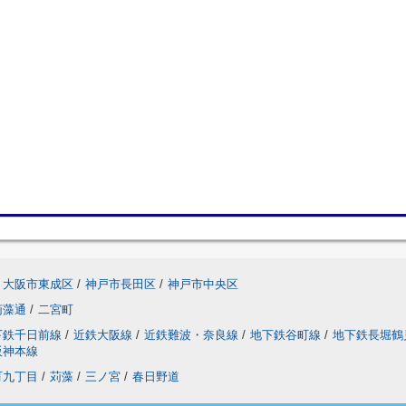
大阪市東成区
/
神戸市長田区
/
神戸市中央区
苅藻通
/
二宮町
下鉄千日前線
/
近鉄大阪線
/
近鉄難波・奈良線
/
地下鉄谷町線
/
地下鉄長堀鶴
阪神本線
町九丁目
/
苅藻
/
三ノ宮
/
春日野道