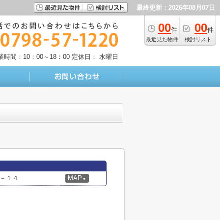
最終更新：2026年08月07日
00
00
件
件
最近見た物件
検討リスト
業時間：10：00～18：00
定休日： 水曜日
－１４
MAP
▼