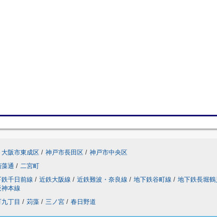
大阪市東成区
/
神戸市長田区
/
神戸市中央区
苅藻通
/
二宮町
下鉄千日前線
/
近鉄大阪線
/
近鉄難波・奈良線
/
地下鉄谷町線
/
地下鉄長堀鶴
阪神本線
町九丁目
/
苅藻
/
三ノ宮
/
春日野道