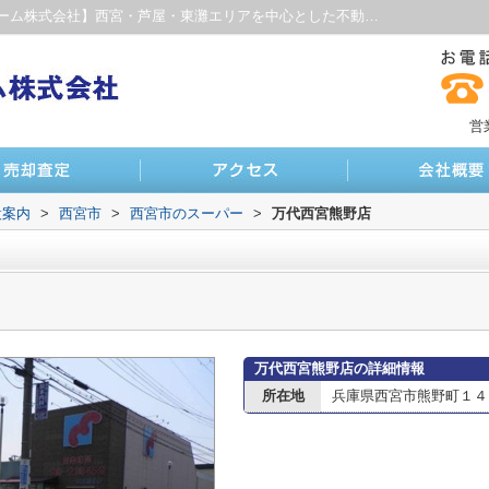
万代西宮熊野店情報ページ｜【ファインホーム株式会社】西宮・芦屋・東灘エリアを中心とした不動産サイト
営
設案内
>
西宮市
>
西宮市のスーパー
>
万代西宮熊野店
万代西宮熊野店の詳細情報
所在地
兵庫県西宮市熊野町１４