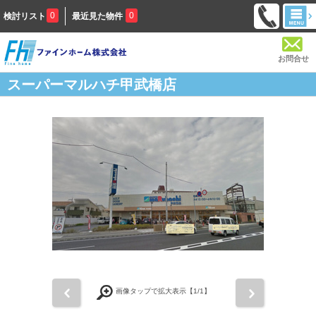
0
0
検討リスト
最近見た物件
お問合せ
スーパーマルハチ甲武橋店
前
次
画像タップで拡大表示【
1
/1】