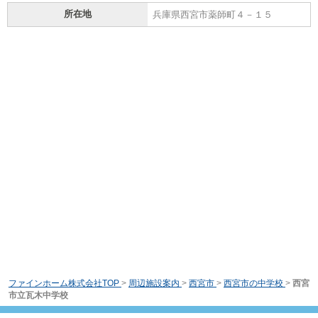
所在地
兵庫県西宮市薬師町４－１５
ファインホーム株式会社TOP
>
周辺施設案内
>
西宮市
>
西宮市の中学校
>
西宮
市立瓦木中学校