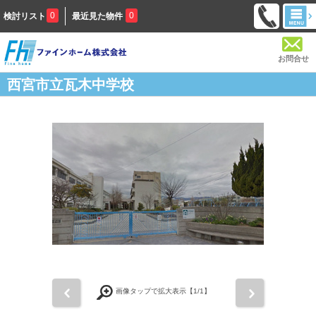
0
0
検討リスト
最近見た物件
お問合せ
西宮市立瓦木中学校
前
次
画像タップで拡大表示【
1
/1】