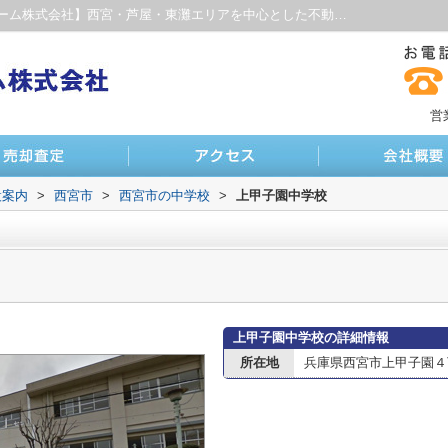
上甲子園中学校情報ページ｜【ファインホーム株式会社】西宮・芦屋・東灘エリアを中心とした不動産サイト
営
設案内
>
西宮市
>
西宮市の中学校
>
上甲子園中学校
上甲子園中学校の詳細情報
所在地
兵庫県西宮市上甲子園４