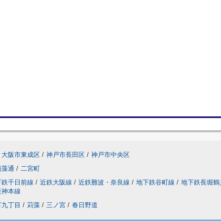
大阪市東成区
/
神戸市長田区
/
神戸市中央区
苅藻通
/
二宮町
下鉄千日前線
/
近鉄大阪線
/
近鉄難波・奈良線
/
地下鉄谷町線
/
地下鉄長堀鶴
阪神本線
町九丁目
/
苅藻
/
三ノ宮
/
春日野道