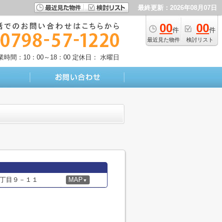
最終更新：2026年08月07日
00
00
件
件
最近見た物件
検討リスト
業時間：10：00～18：00
定休日： 水曜日
丁目９－１１
MAP
▼