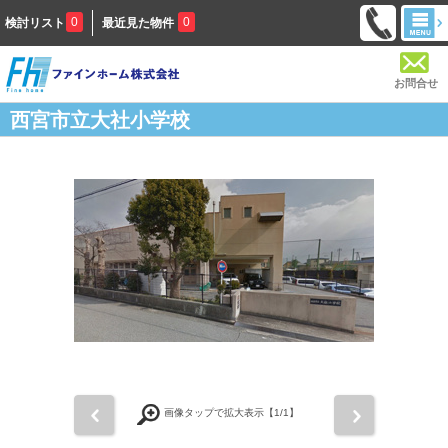
0
0
検討リスト
最近見た物件
お問合せ
西宮市立大社小学校
前
次
画像タップで拡大表示【
1
/1】