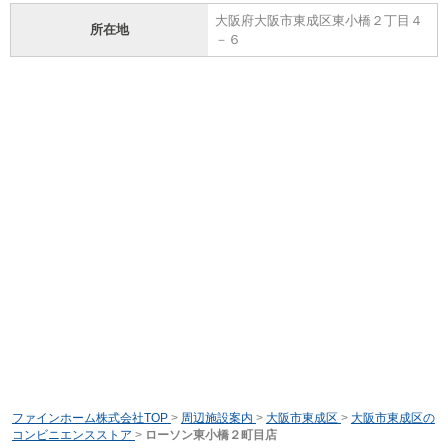
大阪府大阪市東成区東小橋２丁目４
所在地
－６
ファインホーム株式会社TOP
>
周辺施設案内
>
大阪市東成区
>
大阪市東成区の
コンビニエンスストア
>
ローソン東小橋２町目店