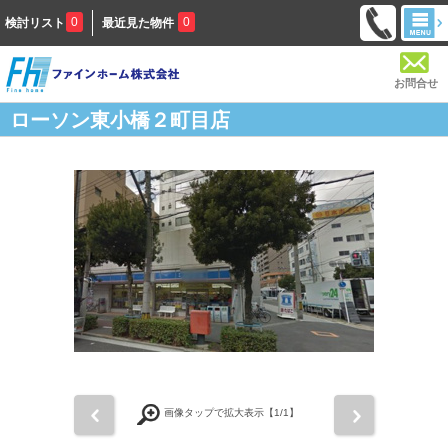
0
0
検討リスト
最近見た物件
お問合せ
ローソン東小橋２町目店
前
次
画像タップで拡大表示【
1
/1】